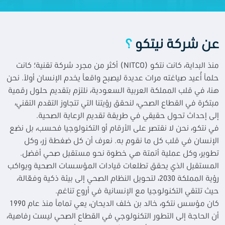
عن شركة نيتكو
؟
منذ البداية، كانت نتكو (NITCO) أكثر من مجرد شركة تقنية؛ كانت
حلماً أُعيد صياغته مرات عديدة ليصبح واقعاً يخدم الإنسان أولاً. نحن
هنا، في قلب المملكة العربية السعودية، نلتزم بتقديم حلول رقمية
مبتكرة في القطاع الصحي، لنحقق رؤيتنا التي تتجاوز التقدم التقني،
إلى إحداث تحول حقيقي في طريقة تقديم الرعاية الصحية.
في نتكو، نحن لا نقتصر على الأرقام أو التكنولوجيا فحسب، بل نضع
الإنسان في قلب كل ما نقوم به. نعرف أن كل ضغطة زر، وكل
تطوير، وكل عملية أتمتة هي خطوة نحو مستقبل صحي أفضل.
المستقبل الذي يحقق تطلعات قيادات المؤسسات الصحية ويواكب
رؤية المملكة 2030، لتحويل النظام الصحي إلى بيئة ذكية وفعّالة،
حيث تلتقي التكنولوجيا مع الإنسانية في أروع تناغم.
كان مؤسس نتكو، خالد بن خلف الديحان، يعي تماماً منذ عام 1990
أن الحاجة إلى التطور التكنولوجي في القطاع الصحي ليست رفاهية،