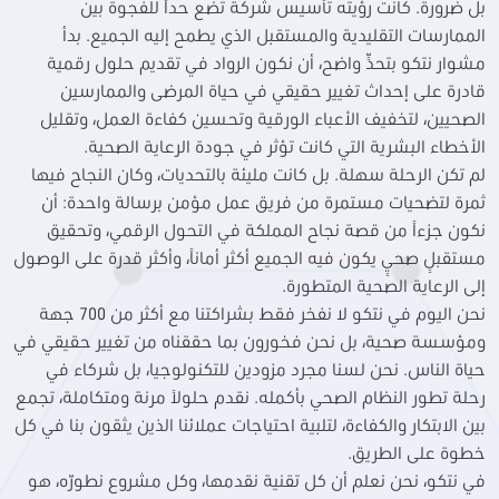
بل ضرورة. كانت رؤيته تأسيس شركة تضع حداً للفجوة بين
الممارسات التقليدية والمستقبل الذي يطمح إليه الجميع. بدأ
مشوار نتكو بتحدٍّ واضح، أن نكون الرواد في تقديم حلول رقمية
قادرة على إحداث تغيير حقيقي في حياة المرضى والممارسين
الصحيين، لتخفيف الأعباء الورقية وتحسين كفاءة العمل، وتقليل
الأخطاء البشرية التي كانت تؤثر في جودة الرعاية الصحية.
لم تكن الرحلة سهلة. بل كانت مليئة بالتحديات، وكان النجاح فيها
ثمرة لتضحيات مستمرة من فريق عمل مؤمن برسالة واحدة: أن
نكون جزءاً من قصة نجاح المملكة في التحول الرقمي، وتحقيق
مستقبلٍ صحيٍ يكون فيه الجميع أكثر أماناً، وأكثر قدرة على الوصول
إلى الرعاية الصحية المتطورة.
نحن اليوم في نتكو لا نفخر فقط بشراكتنا مع أكثر من 700 جهة
ومؤسسة صحية، بل نحن فخورون بما حققناه من تغيير حقيقي في
حياة الناس. نحن لسنا مجرد مزودين للتكنولوجيا، بل شركاء في
رحلة تطور النظام الصحي بأكمله. نقدم حلولاً مرنة ومتكاملة، تجمع
بين الابتكار والكفاءة، لتلبية احتياجات عملائنا الذين يثقون بنا في كل
خطوة على الطريق.
في نتكو، نحن نعلم أن كل تقنية نقدمها، وكل مشروع نطورّه، هو